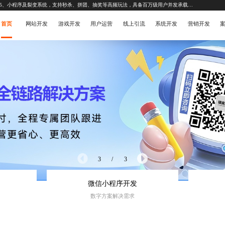
提供从玩法策划到上线运维的一站式营销活动开发服务。专注于互动H5、小程序及裂变系统，支持秒杀、拼团、抽奖等高频玩法，具备百万级用户并发承载能力。
首页
网站开发
游戏开发
用户运营
线上引流
系统开发
营销开发
3
/
3
微信小程序开发
数字方案解决需求