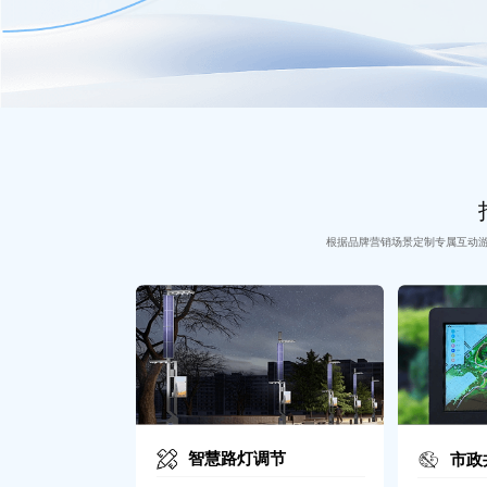
根据品牌营销场景定制专属互动
智慧路灯调节
市政