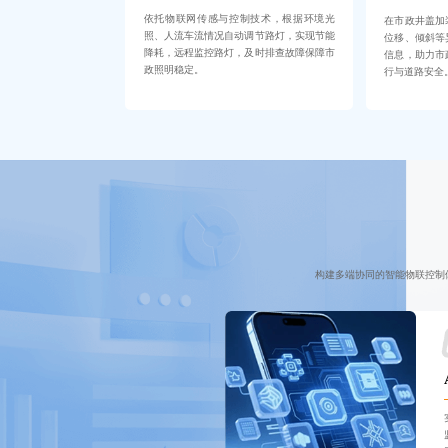
依托物联网传感与控制技术，根据环境光
在市政井盖加
照、人流车流情况自动调节路灯，实现节能
位移、倾斜等
降耗，远程监控路灯，及时排查故障保障市
信息，助力市
政照明稳定。
行与道路安全
构建多端协同的智能物联控制