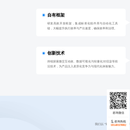
自有框架
研发高效开发框架，集成标准化组件库与自动化工具
链，大幅提升执行效率与产出速度，确保效率和治理。
创新技术
持续探索微交互动效、数据可视化与轻量化3D渲染等前
沿技术，为产品注入差异化竞争力与现代化体验魅力。
咨询热线
我们以 “靠谱、利他” 为行
18140119082