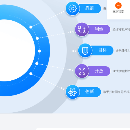
靠谱
秉持 “凡事有交代
回到顶部
利他
始终将客户利
目标
开展任何
开放
理性接纳批评
创新
敢于打破固有思维框