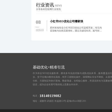
行业资讯
NEWS
分享各种互联网行业资讯
08
小红书SEO优化公司哪家强
郑州本地专业小红书SEO优化公司蓝橙开发，专注内
2026.03
容策略与自然流量增长，通过关键词布局、账号矩阵
协同及数据闭环优化，助力品牌实现可持续曝光与转
化提升。
基础优化+精准引流
作为专业SEO优化服务商，拥有多年实战经验与成熟优化体系，服务覆盖全
业。坚守合规白帽优化底线，纯手工精细化操作，保障网站安全不降权。从需
分析、方案制定到执行落地、数据复盘，全程贴心服务，用真实排名与流量效
说话，成为企业长期可靠的线上流量合作伙伴。
18140119082
电话：
地址：成都市-武侯区-长益路13号-蓝海office-B座1201