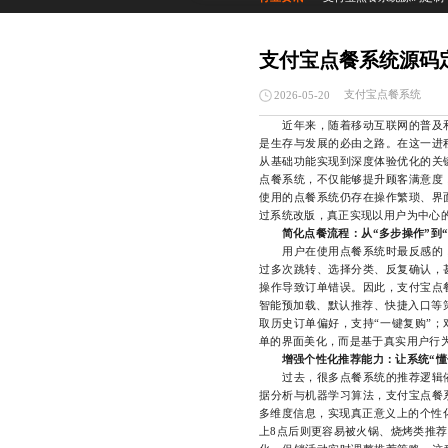
支付宝点餐系统源码
支付宝点餐系统
2026-05-20
近年来，随着移动互联网的普及和
是生存与发展的必由之路。在这一进
从基础功能实现到深度体验优化的关
点餐系统，不仅能够提升顾客满意度
使用的点餐系统仍存在操作繁琐、界
过系统改版，真正实现以用户为中心
简化点餐流程：从“多步操作”到
用户在使用点餐系统时最反感的，
过多次跳转、选择分类、反复确认，
操作导致订单错误。因此，支付宝点
智能预加载、默认推荐、快捷入口等
取历史订单偏好，支持“一键复购”
单的界面美化，而是基于真实用户行
增强个性化推荐能力：让系统“懂
过去，很多点餐系统的推荐逻辑依
据分析与机器学习算法，支付宝点餐
多维度信息，实现真正意义上的个性
上8点后则更容易被火锅、烧烤类推