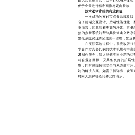
嵌入式营销方式，既不打扰用户体验
便于企业进行精准画像与定向投放。
技术逻辑背后的商业价值
一次成功的支付宝点餐系统改版，
合了前端交互设计、后端性能优化、
业而言，这意味着更高的坪效、更低
熟的点餐系统能帮助其快速建立数字
准化系统实现跨区域统一管理，加速
在实际落地过程中，系统改版往往
求合作方具备扎实的技术积累与丰富
发
制作服务，深入理解不同业态的运
符合业务目标，又具备良好的扩展性
案，同时保障数据安全与系统高可用
制的解决方案。如需了解详情，欢迎直接
时间为您解答疑问并安排演示。