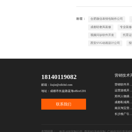
标签：
合肥微信表情包制作公司
成都轻奢风装修
专业装修
视频问诊软件开发
托育运
西安SVG动画设计公司
报
18140119082
营销技术
营销软件开发公
邮箱：liujie@cdlchd.com
运营游戏开发公
地址：成都市长益路蓝海office1201
郑州人物插画设计公
成都私域商城开发公
联系我们
南京淘宝营销活动开
长沙推广引流活动开
友情链接：
南昌APP定制公司
西安H5活动定制
广州促活引流活动