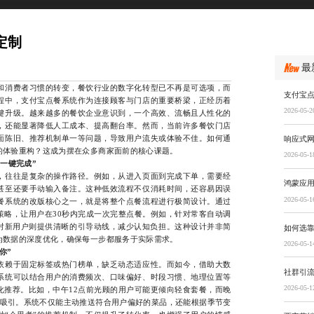
定制
最
消费者习惯的转变，餐饮行业的数字化转型已不再是可选项，而
支付宝
程中，支付宝点餐系统作为连接顾客与门店的重要桥梁，正经历着
2026-05-2
键升级。越来越多的餐饮企业意识到，一个高效、流畅且人性化的
，还能显著降低人工成本、提高翻台率。然而，当前许多餐饮门店
面陈旧、推荐机制单一等问题，导致用户流失或体验不佳。如何通
响应式
的体验重构？这成为摆在众多商家面前的核心课题。
2026-05-1
“一键完成”
往往是复杂的操作路径。例如，从进入页面到完成下单，需要经
鸿蒙应
甚至还要手动输入备注。这种低效流程不仅消耗时间，还容易因误
2026-05-1
餐系统的改版核心之一，就是将整个点餐流程进行极简设计。通过
策略，让用户在30秒内完成一次完整点餐。例如，针对常客自动调
；对新用户则提供清晰的引导动线，减少认知负担。这种设计并非简
如何选
为数据的深度优化，确保每一步都服务于实际需求。
2026-05-1
你”
赖于固定标签或热门榜单，缺乏动态适应性。而如今，借助大数
社群引
系统可以结合用户的消费频次、口味偏好、时段习惯、地理位置等
2026-05-1
化推荐。比如，中午12点前光顾的用户可能更倾向轻食套餐，而晚
荐吸引。系统不仅能主动推送符合用户偏好的菜品，还能根据季节变