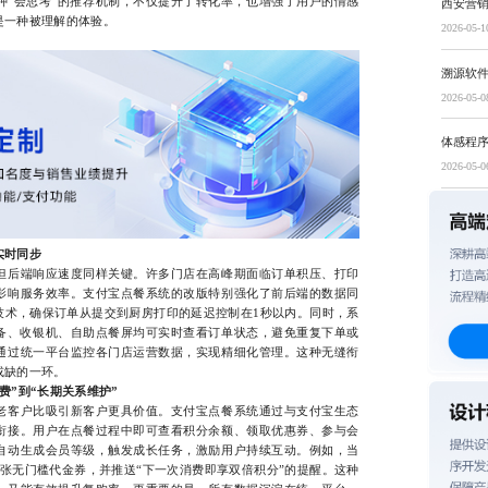
种“会思考”的推荐机制，不仅提升了转化率，也增强了用户的情感
西安营
是一种被理解的体验。
2026-05-1
溯源软
2026-05-0
体感程
2026-05-0
实时同步
后端响应速度同样关键。许多门店在高峰期面临订单积压、打印
影响服务效率。支付宝点餐系统的改版特别强化了前后端的数据同
技术，确保订单从提交到厨房打印的延迟控制在1秒以内。同时，系
备、收银机、自助点餐屏均可实时查看订单状态，避免重复下单或
通过统一平台监控各门店运营数据，实现精细化管理。这种无缝衔
或缺的一环。
费”到“长期关系维护”
客户比吸引新客户更具价值。支付宝点餐系统通过与支付宝生态
衔接。用户在点餐过程中即可查看积分余额、领取优惠券、参与会
自动生成会员等级，触发成长任务，激励用户持续互动。例如，当
张无门槛代金券，并推送“下一次消费即享双倍积分”的提醒。这种