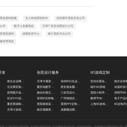
系统源码搭建
无人终端系统软件
深圳课件系统开发公司
公司
数字人直播系统
天津广告宣传图设计公司
营系统源码
成都助贷中心
银行贷款代办公司
修管理系统
开发
创意设计服务
H5游戏定制
司
南京企业网站建设
天津卡通形象设计公司
深圳IP衍生品设计公司
宣传长图设计公司
司
北京网页制作公司
重庆地图手绘设计公司
西安朋友圈广告设计公司
端午H5营销
动漫IP设
司
昆明图片设计公司
微信长图文设计公司
三折页设计公司
贵阳小程序定制开发
清明节H5
司
长沙SVG设计公司
深圳IP吉祥物设计公司
广州海报定制设计
教师节H5
电子产品H
发
重庆商城制作公司
贵阳插画设计公司
昆明PPT定制公司
上海H5游戏开发公司
发
天津小游戏定制开发公司
南京视频剪辑外包
成都微信图文设计公司
开发
广州AI知识库搭建
互动H5游戏开发
北京网站设计公司
H5活动定制
合肥微信功能定制公司
贵