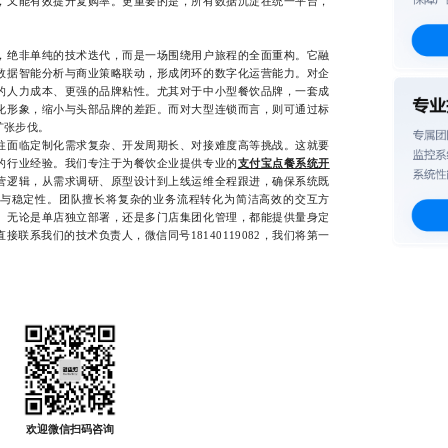
，又能有效提升复购率。更重要的是，所有数据沉淀在统一平台，
绝非单纯的技术迭代，而是一场围绕用户旅程的全面重构。它融
数据智能分析与商业策略联动，形成闭环的数字化运营能力。对企
的人力成本、更强的品牌粘性。尤其对于中小型餐饮品牌，一套成
化形象，缩小与头部品牌的差距。而对大型连锁而言，则可通过标
扩张步伐。
面临定制化需求复杂、开发周期长、对接难度高等挑战。这就要
的行业经验。我们专注于为餐饮企业提供专业的
支付宝点餐系统开
营逻辑，从需求调研、原型设计到上线运维全程跟进，确保系统既
与稳定性。团队擅长将复杂的业务流程转化为简洁高效的交互方
。无论是单店独立部署，还是多门店集团化管理，都能提供量身定
联系我们的技术负责人，微信同号18140119082，我们将第一
欢迎微信扫码咨询