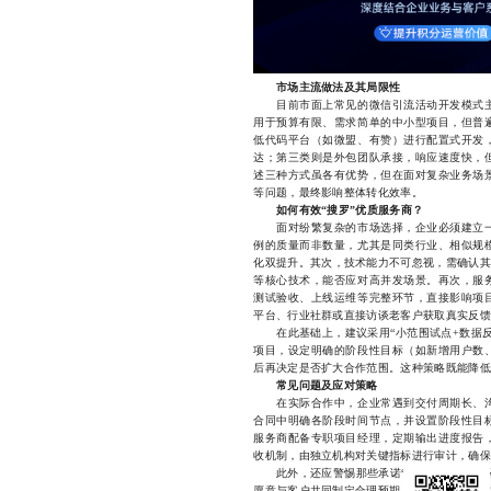
市场主流做法及其局限性
目前市面上常见的微信引流活动开发模式主
用于预算有限、需求简单的中小型项目，但普
低代码平台（如微盟、有赞）进行配置式开发
达；第三类则是外包团队承接，响应速度快，
述三种方式虽各有优势，但在面对复杂业务场
等问题，最终影响整体转化效率。
如何有效“搜罗”优质服务商？
面对纷繁复杂的市场选择，企业必须建立一
例的质量而非数量，尤其是同类行业、相似规
化双提升。其次，技术能力不可忽视，需确认其
等核心技术，能否应对高并发场景。再次，服
测试验收、上线运维等完整环节，直接影响项
平台、行业社群或直接访谈老客户获取真实反馈
在此基础上，建议采用“小范围试点+数据反
项目，设定明确的阶段性目标（如新增用户数
后再决定是否扩大合作范围。这种策略既能降低
常见问题及应对策略
在实际合作中，企业常遇到交付周期长、沟
合同中明确各阶段时间节点，并设置阶段性目
服务商配备专职项目经理，定期输出进度报告
收机制，由独立机构对关键指标进行审计，确保
此外，还应警惕那些承诺“包成功”“一键爆粉
愿意与客户共同制定合理预期，通过持续迭代实