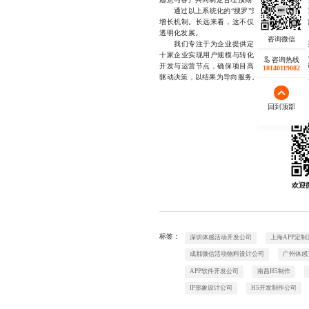
通过以上系统化的“搜罗”策略，企业不仅能
增长机制。长远来看，这不仅有助于提升自身
透明化发展。
我们专注于为企业提供定制化的微信引流活
十家企业实现用户规模与转化效率的双重突破
咨询热线
开发与运营节点，确保项目高效落地。凭借扎
18140119082
驱动决策，以结果为导向服务。如需了解具体服务详
回到顶部
欢迎
标签：
深圳体感活动开发公司
上海APP定制
成都微信活动物料设计公司
广州体感
APP软件开发公司
南昌H5制作
IP形象设计公司
H5开发制作公司